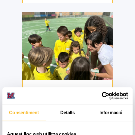
Festa de la Primavera a Ed.
Infantil
El dijous dia 30 de març, els alumnes de 1r
Consentiment
Detalls
Informació
d'ESO van preparar per als...
31 marzo, 2023
Aquest lloc web utilitza cookies