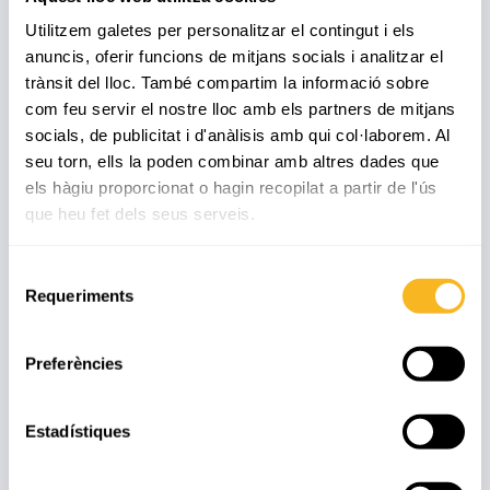
Utilitzem galetes per personalitzar el contingut i els
anuncis, oferir funcions de mitjans socials i analitzar el
trànsit del lloc. També compartim la informació sobre
com feu servir el nostre lloc amb els partners de mitjans
socials, de publicitat i d'anàlisis amb qui col·laborem. Al
seu torn, ells la poden combinar amb altres dades que
els hàgiu proporcionat o hagin recopilat a partir de l'ús
que heu fet dels seus serveis.
Manyanet dona sang
Selecció
Requeriments
Aquest dimecres 1 de juny el col·legi Pare
de
Manyanet de Reus ha preparat una
consentiment
donació...
Preferències
27 abril, 2018
Estadístiques