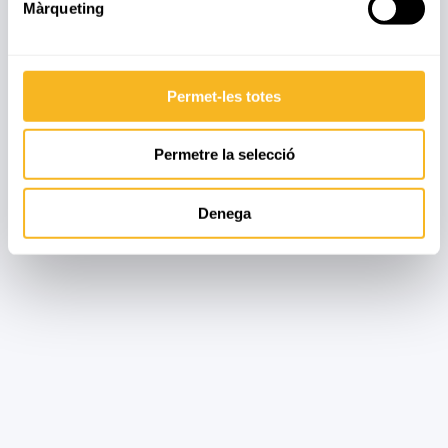
Màrqueting
1
2
3
4
5
Permet-les totes
Permetre la selecció
Denega