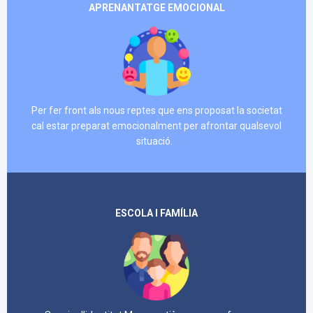
APRENANTATGE EMOCIONAL
Per fer front als nous reptes que ens proposat la societat
cal estar preparat emocionalment per afrontar qualsevol
situació.
ESCOLA I FAMÍLIA