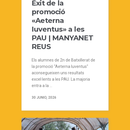
Èxit de la
promoció
«Aeterna
Iuventus» a les
PAU | MANYANET
REUS
Els alumnes de 2n de Batxillerat de
la promoció "Aeterna Iuventus"
aconsegueixen uns resultats
excel·lents a les PAU. La majoria
entra a la ...
30 JUNIO, 2026