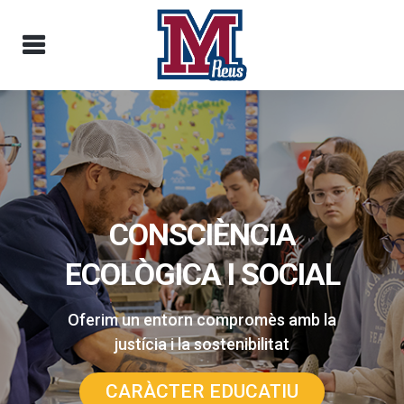
PROJECTE EDUCATIU 3-18
Eduquem per a un futur que ja és
present.
OFERTA EDUCATIVA