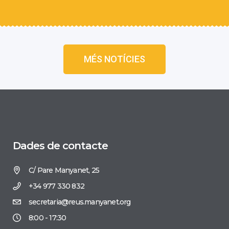
MÉS NOTÍCIES
Dades de contacte
C/ Pare Manyanet, 25
+34 977 330 832
secretaria@reus.manyanet.org
8:00 - 17:30