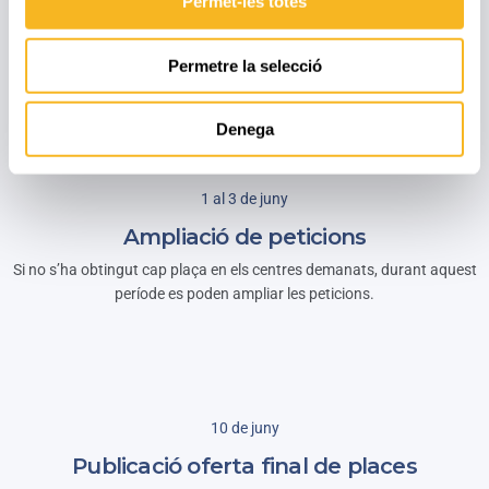
Permet-les totes
Llista ordenada
Permetre la selecció
Es publica la llista definitiva ordenada de més a menys puntuació.
Denega
1 al 3 de juny
Ampliació de peticions
Si no s’ha obtingut cap plaça en els centres demanats, durant aquest
període es poden ampliar les peticions.
10 de juny
Publicació oferta final de places