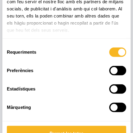
com feu servir el nostre lloc amb els partners de mitjans
socials, de publicitat i d'anàlisis amb qui col·laborem. Al
23 d'abril
seu torn, ells la poden combinar amb altres dades que
Barem definitives
els hàgiu proporcionat o hagin recopilat a partir de l'ús
que heu fet dels seus serveis.
Es publica la llista de sol·licituds amb la puntuació definitiva.
Selecció
Requeriments
de
consentiment
28 d'abril
Preferències
Sorteig desempat 42129
Sorteig per resoldre les sol·licituds empatades en punts (11:00 h.) EL
Estadístiques
NÚMERO SORTEJAT HA ESTAT EL 42129
Màrqueting
29 d'abril