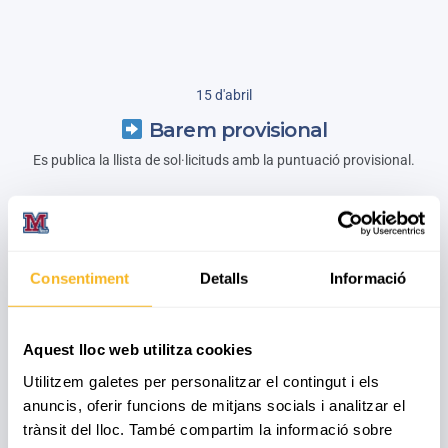
15 d'abril
Barem provisional
Es publica la llista de sol·licituds amb la puntuació provisional.
Consentiment
Detalls
Informació
15 al 20 d'abril
Període de reclamacions
Si detecteu una errada o anomalia en el barem, podeu presentar una
Aquest lloc web utilitza cookies
reclamació.
Utilitzem galetes per personalitzar el contingut i els
anuncis, oferir funcions de mitjans socials i analitzar el
trànsit del lloc. També compartim la informació sobre