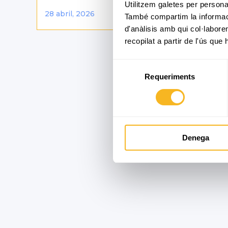
Utilitzem galetes per personali
28 abril, 2026
També compartim la informació
d'anàlisis amb qui col·labore
recopilat a partir de l'ús que
Selecció
Requeriments
de
consentiment
Denega