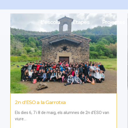
L’escola
Etapes
Projectes
2n d’ESO a la Garrotxa
Els dies 6, 7 i 8 de maig, els alumnes de 2n d’ESO van
viure...