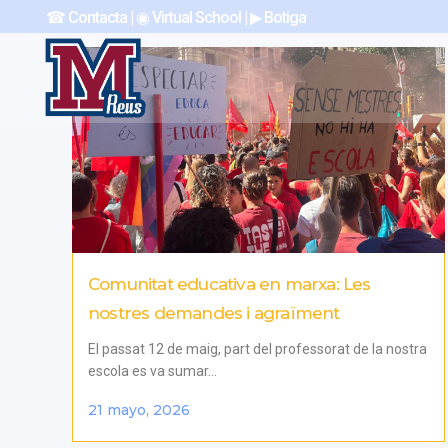
☎︎ Contacta
|
◉ Virtual School
|
▶︎ Botiga
Comunitat educativa en marxa: Les
nostres demandes i agraïment
El passat 12 de maig, part del professorat de la nostra
escola es va sumar...
21 mayo, 2026