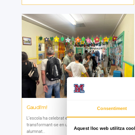
Gaudi’m!
Consentiment
L’escola ha celebrat el centenari de Gaudí
transformant-se en un museu d’elit creat per
Aquest lloc web utilitza coo
alumnat...