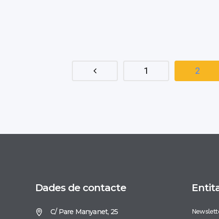
1
2
Dades de contacte
Entit
C/ Pare Manyanet, 25
Newslett