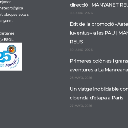
njador
direcció | MANYANET RE
meteorològica
30 JUNIO, 2026
t plaques solars
anyanet
Èxit de la promoció «Aet
Iuventus» a les PAU | M
ristianes
ge ESOL
REUS
30 JUNIO, 2026
Primeres colònies i grans
aventures a La Manrean
28 MAYO, 2026
Un viatge inoblidable co
cloenda d’etapa a París
27 MAYO, 2026