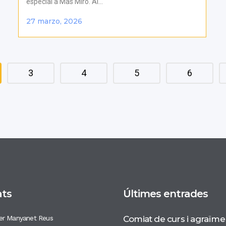
especial a Mas Miró. Al...
27 marzo, 2026
3
4
5
6
ats
Últimes entrades
er Manyanet Reus
Comiat de curs i agraïme