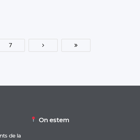
7
On estem
nts de la