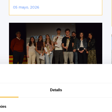
05 mayo, 2026
Detalls
XXX Jocs Florals
Durant aquesta setmana cultural, a l’escola s’han
kies
celebrat els XXX Jocs Florals, una activitat que...