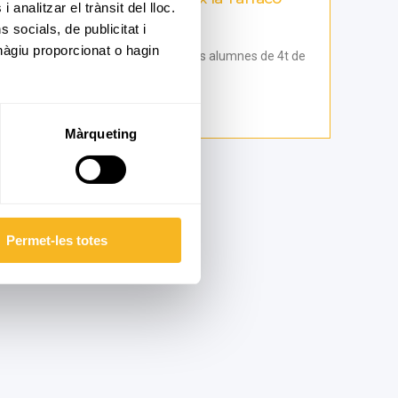
 analitzar el trànsit del lloc.
romana
socials, de publicitat i
hàgiu proporcionat o hagin
El passat dimecres 25 de març, els alumnes de 4t de
Primària van realitzar una...
07 abril, 2026
Màrqueting
Permet-les totes