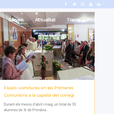
Serveis
Actualitat
Transparència
Il·lusió i somriures en les Primeres
Comunions a la capella del col·legi
Durant els mesos d'abril i maig, un total de 35
alumnes de 3r de Primària...