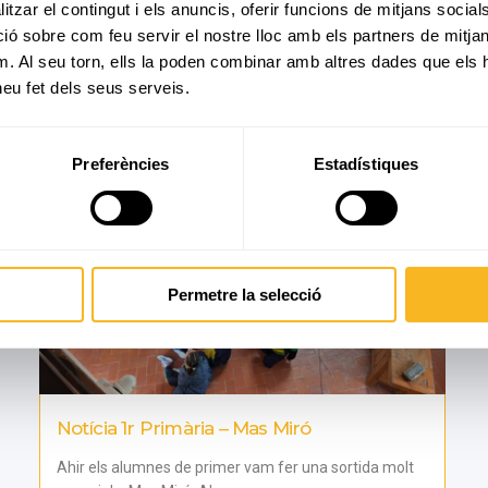
tzar el contingut i els anuncis, oferir funcions de mitjans socials i
27 abril, 2026
 sobre com feu servir el nostre lloc amb els partners de mitjans 
m. Al seu torn, ells la poden combinar amb altres dades que els 
 heu fet dels seus serveis.
Preferències
Estadístiques
Permetre la selecció
Notícia 1r Primària – Mas Miró
Ahir els alumnes de primer vam fer una sortida molt