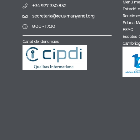
Menú me
+34 977 330 832
Estació 
secretaria@reus.manyanet.org
Rendimen
Educa M
8:00 - 17:30
FEAC
Escoles C
Canal de denúncies
Cambrid