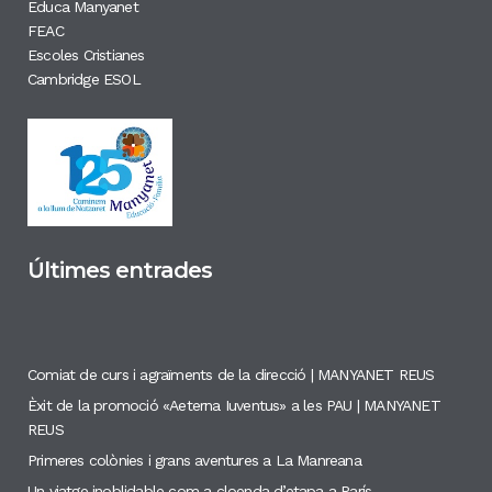
Educa Manyanet
FEAC
Escoles Cristianes
Cambridge ESOL
Últimes entrades
Comiat de curs i agraïments de la direcció | MANYANET REUS
Èxit de la promoció «Aeterna Iuventus» a les PAU | MANYANET
REUS
Primeres colònies i grans aventures a La Manreana
Un viatge inoblidable com a cloenda d’etapa a París