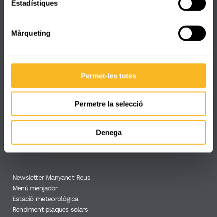
Estadístiques
8:00 - 17:30
Màrqueting
Canal de denúncies
Permet-les totes
Permetre la selecció
Entitats
Denega
Newsletter Manyanet Reus
Menú menjador
Estació meteorològica
Rendiment plaques solars