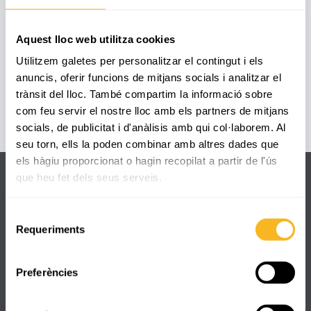
Els alumnes d'I-5 hem treballat el món
submarí. Vam veure vídeos, imatges,
contes etc. de...
Aquest lloc web utilitza cookies
28 marzo, 2023
Utilitzem galetes per personalitzar el contingut i els
anuncis, oferir funcions de mitjans socials i analitzar el
trànsit del lloc. També compartim la informació sobre
com feu servir el nostre lloc amb els partners de mitjans
socials, de publicitat i d'anàlisis amb qui col·laborem. Al
seu torn, ells la poden combinar amb altres dades que
els hàgiu proporcionat o hagin recopilat a partir de l'ús
que heu fet dels seus serveis.
Selecció
Dades de contacte
Requeriments
de
consentiment
C/ Pare Manyanet, 25
Preferències
+34 977 330 832
secretaria@reus.manyanet.org