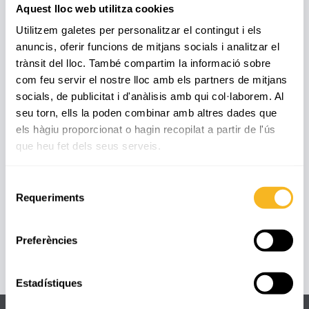
Aquest lloc web utilitza cookies
Les nits també han tingut un protagonisme especial: una va estar
Utilitzem galetes per personalitzar el contingut i els
dedicada a un joc de nit per treballar la cooperació i la creativitat, i
anuncis, oferir funcions de mitjans socials i analitzar el
l’última es va acomiadar amb una animada discoteca, plena de
trànsit del lloc. També compartim la informació sobre
música i bon ambient.
com feu servir el nostre lloc amb els partners de mitjans
socials, de publicitat i d'anàlisis amb qui col·laborem. Al
Ha estat, sens dubte, una experiència completa i enriquidora que els
seu torn, ells la poden combinar amb altres dades que
alumnes recordaran amb un gran somriure.
els hàgiu proporcionat o hagin recopilat a partir de l'ús
que heu fet dels seus serveis.
Selecció
Requeriments
de
consentiment
Preferències
Estadístiques