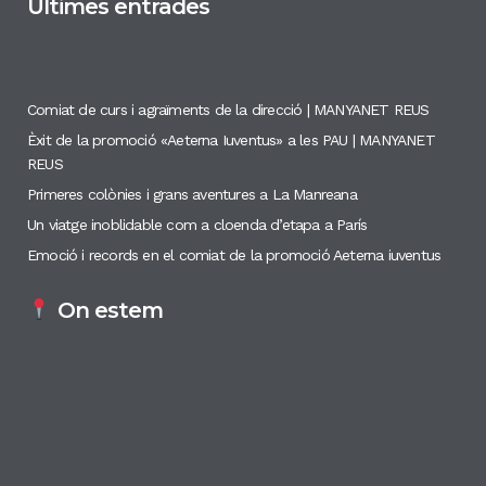
Últimes entrades
Comiat de curs i agraïments de la direcció | MANYANET REUS
Èxit de la promoció «Aeterna Iuventus» a les PAU | MANYANET
REUS
Primeres colònies i grans aventures a La Manreana
Un viatge inoblidable com a cloenda d’etapa a París
Emoció i records en el comiat de la promoció Aeterna iuventus
On estem