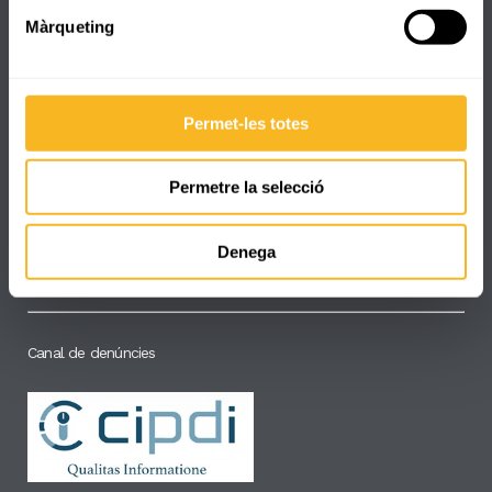
Màrqueting
Dades de contacte
Permet-les totes
C/ Pare Manyanet, 25
Permetre la selecció
+34 977 330 832
secretaria@reus.manyanet.org
Denega
8:00 - 17:30
Canal de denúncies