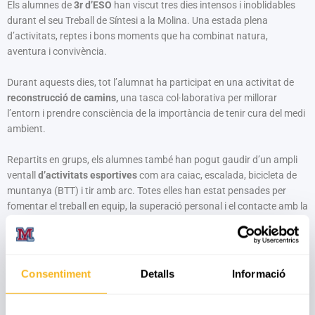
Els alumnes de
3r d’ESO
han viscut tres dies intensos i inoblidables
durant el seu Treball de Síntesi a la Molina. Una estada plena
d’activitats, reptes i bons moments que ha combinat natura,
aventura i convivència.
Durant aquests dies, tot l’alumnat ha participat en una activitat de
reconstrucció de camins,
una tasca col·laborativa per millorar
l’entorn i prendre consciència de la importància de tenir cura del medi
ambient.
Repartits en grups, els alumnes també han pogut gaudir d’un ampli
ventall
d’activitats
esportives
com ara caiac, escalada, bicicleta de
muntanya (BTT) i tir amb arc. Totes elles han estat pensades per
fomentar el treball en equip, la superació personal i el contacte amb la
natura.
L’alimentació també ha estat un dels punts forts de l’estada: menjar
casolà, variat i molt bo, que ha ajudat a recuperar forces després de
Consentiment
Detalls
Informació
cada jornada. El darrer dia, el grup va gaudir d’un
dinar de fideuà al
costat del llac de la Molina
, un moment especial per tancar
l’experiència en un entorn privilegiat.