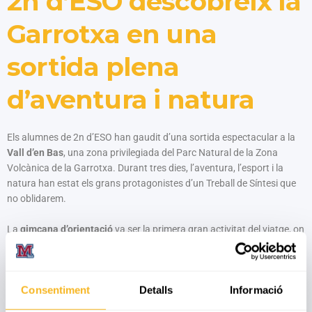
2n d’ESO descobreix la
Garrotxa en una
sortida plena
d’aventura i natura
Els alumnes de 2n d’ESO han gaudit d’una sortida espectacular a la
Vall d’en Bas
, una zona privilegiada del Parc Natural de la Zona
Volcànica de la Garrotxa. Durant tres dies, l’aventura, l’esport i la
natura han estat els grans protagonistes d’un Treball de Síntesi que
no oblidarem.
La
gimcana d’orientació
va ser la primera gran activitat del viatge, on
els grups van posar a prova les seves habilitats per moure’s pel
territori tot resolent proves enginyoses. A continuació, els esperaven
els
esports d’aventura
, amb activitats emocionants que van fer pujar
Consentiment
Detalls
Informació
l’adrenalina i la cohesió del grup.