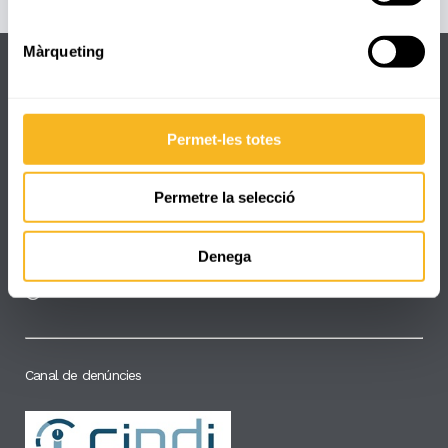
Màrqueting
Permet-les totes
Dades de contacte
C/ Pare Manyanet, 25
Permetre la selecció
+34 977 330 832
Denega
secretaria@reus.manyanet.org
8:00 - 17:30
Canal de denúncies