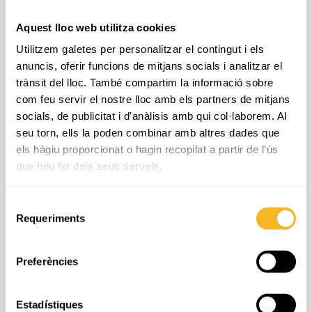
Un dels moments més destacats va ser la
Ruta dels Volcans
, on vam
visitar el
volcà del Croscat
i vam pujar fins al cràter del
volcà de
Aquest lloc web utilitza cookies
Santa Margarida
, un paisatge únic que ens va ajudar a entendre
Utilitzem galetes per personalitzar el contingut i els
millor la riquesa geològica de la zona.
anuncis, oferir funcions de mitjans socials i analitzar el
trànsit del lloc. També compartim la informació sobre
Les nits també van tenir el seu encant especial. La
primera
nit
, els
com feu servir el nostre lloc amb els partners de mitjans
jocs de nit van omplir de rialles i emoció el vespre. I la
segona nit,
vam
socials, de publicitat i d'anàlisis amb qui col·laborem. Al
viure una discoteca
enmig
del bosc
, una experiència màgica que
combinava música, natura i bon ambient.
seu torn, ells la poden combinar amb altres dades que
els hàgiu proporcionat o hagin recopilat a partir de l'ús
Ha estat una sortida que ha permès aprendre, conviure i descobrir
que heu fet dels seus serveis.
entorns espectaculars. Sense cap dubte, una experiència que
ens ha
unit com a grup i ens ha fet créixer com a persones.
Selecció
Requeriments
de
consentiment
Preferències
Estadístiques