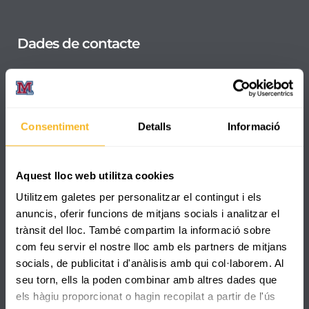
Dades de contacte
C/ Pare Manyanet, 25
+34 977 330 832
secretaria@reus.manyanet.org
Consentiment
Detalls
Informació
8:00 - 17:30
Aquest lloc web utilitza cookies
Utilitzem galetes per personalitzar el contingut i els
Canal de denúncies
anuncis, oferir funcions de mitjans socials i analitzar el
trànsit del lloc. També compartim la informació sobre
com feu servir el nostre lloc amb els partners de mitjans
socials, de publicitat i d'anàlisis amb qui col·laborem. Al
seu torn, ells la poden combinar amb altres dades que
els hàgiu proporcionat o hagin recopilat a partir de l'ús