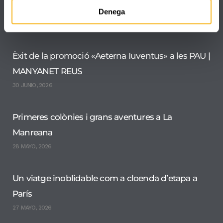
MANYANET REUS
Denega
30 JUNIO, 2026
Èxit de la promoció «Aeterna Iuventus» a les PAU |
MANYANET REUS
30 JUNIO, 2026
Primeres colònies i grans aventures a La
Manreana
28 MAYO, 2026
Un viatge inoblidable com a cloenda d’etapa a
París
27 MAYO, 2026