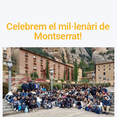
Celebrem el mil·lenàri de
Montserrat!