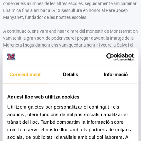
conèixer els alumnes de les altres escoles, seguidament vam caminar
una mica fins a arribar a l&#39;escultura en honor al Pare Josep
Manyanet, fundador de les nostres escoles.
A continuació, ens vam endinsar dintre del monestir de Montserrat on
vam tenir la gran sort de poder veure i pregar davant la imatge de la
Moreneta i seguidament ens vam quedar a sentir i veure la Salve i el
Virolai cantats per l’escolania.
Per finalitzar el dia, vam dinar tots junts i vam gaudir d’una estona de
lleure amb els nostres companys i companyes de Reus, donant un
Consentiment
Detalls
Informació
tomb per Montserrat i finalitzant la trobada amb el cant dels adeus,
mentre tots els joves i professors creuàvem les mans i els peus en
senyal d’amor i de pau.
Aquest lloc web utilitza cookies
Utilitzem galetes per personalitzar el contingut i els
Moltes emocions i activitats per gravar en el nostre cor i com diu el
anuncis, oferir funcions de mitjans socials i analitzar el
lema d’enguany: “Fins al cor i més enllà”.
trànsit del lloc. També compartim la informació sobre
com feu servir el nostre lloc amb els partners de mitjans
socials, de publicitat i d'anàlisis amb qui col·laborem. Al