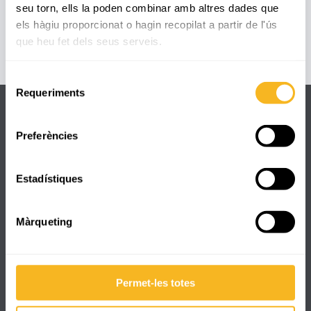
seu torn, ells la poden combinar amb altres dades que
els hàgiu proporcionat o hagin recopilat a partir de l'ús
que heu fet dels seus serveis.
Selecció
Requeriments
de
consentiment
Preferències
Dades de contacte
Estadístiques
C/ Pare Manyanet, 25
+34 977 330 832
Màrqueting
secretaria@reus.manyanet.org
8:00 - 17:30
Permet-les totes